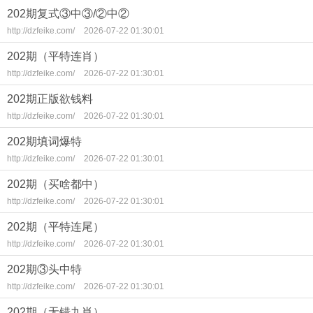
202期复式③中③/②中②
http://dzfeike.com/
2026-07-22 01:30:01
202期（平特连肖）
http://dzfeike.com/
2026-07-22 01:30:01
202期正版欲钱料
http://dzfeike.com/
2026-07-22 01:30:01
202期填词爆特
http://dzfeike.com/
2026-07-22 01:30:01
202期（买啥都中）
http://dzfeike.com/
2026-07-22 01:30:01
202期（平特连尾）
http://dzfeike.com/
2026-07-22 01:30:01
202期③头中特
http://dzfeike.com/
2026-07-22 01:30:01
202期（无错九肖）