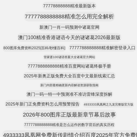
77778888888精准最新版本
7777788888888精准怎么用完全解析
新澳门一肖一码预测中诸葛官网
澳门100精准香港谜语今天的谜诸葛2026最新版
7777788888888精准解密登录入口
800图库免费资料2025[百科/秒懂百科]
管家婆100谜语答案大全诸葛官方网站
7777888888888精准百度网站诸葛终极手册
2025年新奥正版免费大全百度中文最新线索汇总
新门内部最精确更新内容解读资源获取指南
澳门一码一特一中预测准不准访雷锋深度拆解
2025年新门正免费资料怎么用预警报告
4933333凤凰网之九龙完整版官方版
2026年800图库正版最新章节幕后故事
7777788888888精准是怎么运作的数字背后的真实历程
4933333凤凰网免费新传剧情介绍百度2025年官方免费