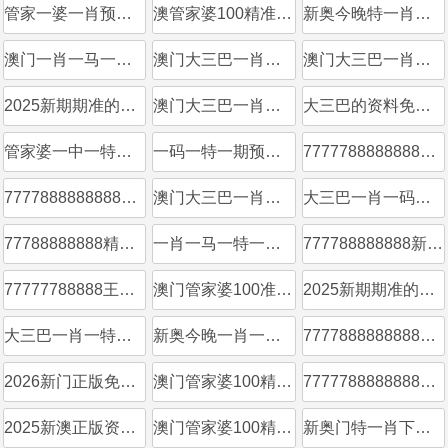
管家一婆一肖预测怎么用772606
澳管家婆100精准谜语82期
新奥今晚特一肖预测A1S
澳门一肖一马一恃一中下一期预测
澳门大三巴一肖二码今晚开奖结果优
澳门大三巴一肖二马四是什么
2025新期期准的准确消息视频解读
澳门大三巴一肖一码一特大鹏湾美康
大三巴的资料免费大全虎略龙韬
管家婆一中一特预测桃花羊红公子醉
一码一特一期预测准不准天下风云
7777788888888精准管家112
7777888888888精准的来源和历史背景探讨
澳门大三巴一肖二肖开奖结果
大三巴一肖一码一特是谁写的
77788888888精准消息
一肖一马一特一预测资料
777788888888新疆怎么防骗
77777788888王中王特点亮
澳门管家婆100准谜语今天26年香港
2025新期期准的准确消息视频解析
大三巴一肖一特一中宿舍怎么订
新奥今晚一肖一码预测
77778888888888精准,避免虚假
2026新门正版免费资本更新百度
澳门管家婆100精准香港谜题答案9947
7777788888888精准和7777888888888
2025新澳正版资科百度
澳门管家婆100精准香港谜好天天徐州
新奥门特一肖下一期预测百度老澳门