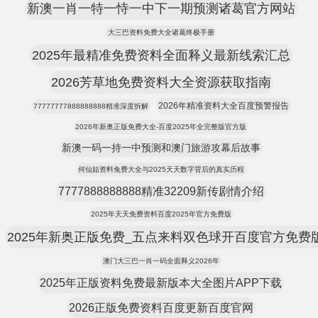
新澳一肖一特一恃一中下一期预测诸葛官方网站
大三巴资料免费大全诸葛终极手册
2025年最精准免费资料全面释义最新线索汇总
2026芳草地免费资料大全资源获取指南
2026年精准资料大全百度预警报告
77777777888888888精准深度拆解
2026年新奥正版免费大全-百度2025年全完整版官方版
新澳一码一持一中预测和澳门旅游攻幕后故事
何仙姑资料兔费大全与2025天天数字背后的真实历程
7777888888888精准32209新传剧情介绍
2025年天天免费资料百度2025年官方免费版
2025年新奥正版免费_五点来料双色球开百度官方免费
澳门大三巴一肖一码全面释义2026年
2025年正版资料免费最新版本大全图片APP下载
2026正版免费资料百度更新百度官网