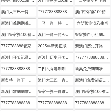
www.49900.com开奖查询-百度
澳门管家婆100精准谜语今天的谜诸葛
四不像图片正版
澳门大三巴一肖一码一特大鹏湾美康
7777788888888怎么防骗
澳门管家婆100精准香港谜语今天
新澳门准期期准预测
一马一肖一特一特预测
六爻预测澳彩生肖
澳门管家婆100精准香港谜下一期中垦
澳门一肖一特今晚预测资料
管家婆白小姐期期准预测100
7777788888管家有啥用
2025年新奥正版免费大全-百度2025年全
新澳门历史开奖记录大乐透查询129期
新澳门开奖记录查询大乐透结果
新澳门历史开奖记录大乐透
777777888888888888百度
7777888888888888
二四六香港期期中预测准百度一下
新奥免费期期准谁是好人大结局
新奥特一肖下一期预测百度
澳门大三巴一肖一码一特老板是谁
新澳门免费谜语10期百度
新澳门准期期准预测
管家一婆一肖谁预测坐收渔利
澳门管家婆100准谜语今天25年
7777788888888精准精疆
7777788888888精准街接777778888888
7777888888888精准防骗技巧