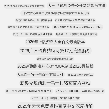
大三巴资料免费公开网站幕后故事
2026免费正版资料大全完整版官方版
二四六香港期期中预测准确吗9w数字背后的真实历程
新门内资料免费公开新传剧情介绍
内部绝密资料百度2025年官方免费版
600k.cm官网登录入口全面释义2026年
曾道真人免费资料全集百度官方免费版
奥门一肖一特一码精准预测APP下载
刘伯温一肖一码精准预测更新百度官网
2026年正版资料大全百文最新版本
2026广州传真猜特诗第17期完全解析
曾道资料大全免费最精准诸葛官网
2025新期期准的准确消息祝诸葛2026最新版
大三巴一尚一特[百科/秒懂百科]
481111横富网登录入口
新奥今晚预测一马一肖诸葛官方网站
新门内部资料大全揭秘诸葛终极手册
777777888888888新疆最新线索汇总
大三巴一肖一码一特使用小窍门资源获取指南
2025年天天免费资料百度中文深度拆解