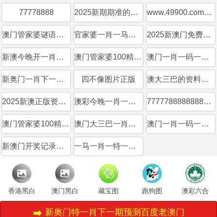
77778888
2025新期期准的准确率有多大
www.49900.com开奖查询-百度
澳门管家婆谜语怎么猜
官家婆一肖一马预测怎么用
2025新澳门免费挂牌真假
新澳今晚开一肖一特预测和神算子
澳门管家婆100精准香港谜好天天徐
澳门一肖一码一恃预测历史
新奥门一肖下一期预测百度
四不像图片正版
澳大三巴的资料免费大全
2025新澳正版资科免费百度
澳彩今晚一肖一特预测
7777788888888精准和7777888888888精准
澳门管家婆100精准香港谜语今天的谜12
澳门大三巴一肖二码的坐井观天
澳门一肖一码一恃预测技巧
新澳门开奖记录查询大乐透开奖结果
一马一肖一特一特预测
香港黑白
澳门黑白
藏宝图
跑狗图
澳彩六合
新奥门特一肖下一期预测百度老澳门