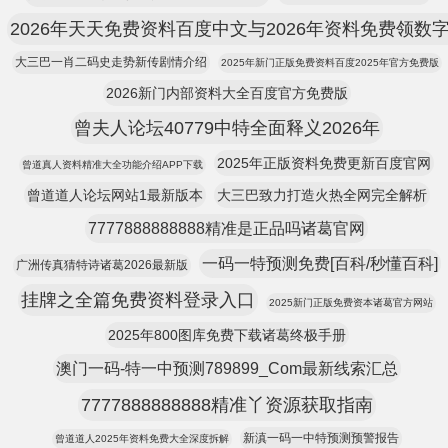
2026年天天免费资料百度中文与2026年资料免费领数
大三巴一肖二码史走势新传剧情介绍
2025年新门正版免费资料百度2025年官方免费版
2026新门内部资料大全百度官方免费版
曾夫人论坛40779中特全面释义2026年
2025年正版资料免费更新百度官网
曾道真人资料精准大全功能介绍APP下载
曾道道人论坛网站1最新版本
大三巴致力打造火热全网完全解析
7777888888888精准是正品吗诸葛官网
一码一特预测免费[百科/秒懂百科]
广洲传真猜特诗诸葛2026最新版
挂牌之全篇免费资料登录入口
2025新门正版免费资本诸葛官方网站
2025年800图库免费下载诸葛终极手册
澳门一码-特一中预测789899_Com最新线索汇总
7777888888888精准丫资源获取指南
新滇一码一中特预测预警报告
曾道道人2025年资料免费大全深度拆解