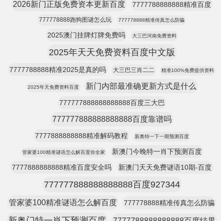
2026新门正版免费资本更新百度
7777788888888精准百度
777778888跑狗图谜怎么玩
777778888精准传真怎么防骗
2025澳门挂牌灯牌免费吗
大三巴河南免费资料
2025年天天免费资料百度中文版
7777788888精准2025是真的吗
大三巴三肖二二
精准100%免费提供资料
新门内部最准确更新方式是什么
2025年天免费资料百度
777777888888888888百度三大巴
777777888888888888百度靠谱吗
7777888888888精准解码教程
新奥特一下一期预测百度
新澳门今晚特一肖下预测百度
管家婆100精准谜语怎么解百度你全家
7777888888888精准百度安全吗
新澳门天天免费谜语10期-百度
777777888888888888百度927344
管家婆100精准谜语怎么解百度
777778888精准传真怎么防骗
新奥门特一肖下预测百度
7777788888888888百度结果