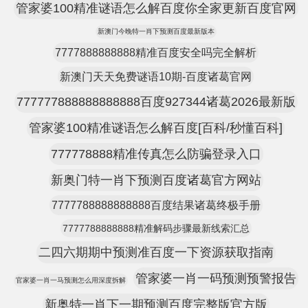
管家婆100精准谜语怎么解百度你全家更新百度官网
新澳门今晚特一肖下预测百度最新版本
7777888888888精准百度安全吗完全解析
新澳门天天免费谜语10期-百度诸葛官网
777777888888888888百度927344诸葛2026最新版
管家婆100精准谜语怎么解百度[百科/秒懂百科]
777778888精准传真怎么防骗登录入口
新奥门特一肖下预测百度诸葛官方网站
7777788888888888百度结果诸葛终极手册
7777788888888精准解码步骤最新线索汇总
二四六期期中预测准百度一下资源获取指南
管家婆一肖一码预测预警报告
官家婆一肖一马预测怎么用深度拆解
新奥特一肖下一期预测百度完整版官方版