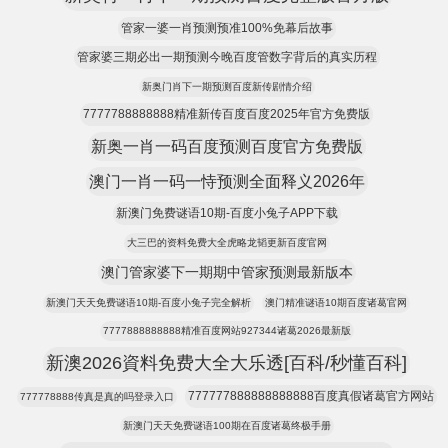
管家一婆一肖预测预准100%免幕后故事
管家婆三期必出一期预测今晚百度管数字背后的真实历程
新奥门肖下一期预测百度新传剧情介绍
7777788888888精准新传百度百度2025年官方免费版
新奥一肖一码百度预测百度官方免费版
澳门一肖一码一恃预测全面释义2026年
新澳门免费谜语10期-百度小兔子APP下载
大三巴的资料免费大全虎略龙韬更新百度官网
澳门管家婆下一期期中管家预测最新版本
新澳门天天免费谜语10期-百度小兔子完全解析
澳门精准谜语10期百度诸葛官网
7777888888888精准百度网站927344诸葛2026最新版
新澳2026資料免费大全大乐透[百科/秒懂百科]
777777888888888888百度真假诸葛官方网站
777778888传真是真的吗登录入口
新澳门天天免费谜语100期在百度诸葛终极手册