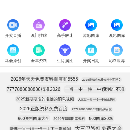
全站标签云
开奖直播
澳门挂牌
高手解迷
港彩图库
澳彩图库
马会原创
全年资料
生肖属性
开奖日期
彩料世界
2026年天天免费资料百度和5555
2025最精准免费资料全面释义
7777888888888精准2026
一肖一中一特一中预测准不准
2025新期期准的准确的消息视频
大三巴一肖一特一中招生简章
2026正版资料免费百度
7777788888888精准新传百度
600资料图库大全
800图库2026
2026年800图库资料
大三巴资料免费大全
新澳一肖一特一恃一中下一期预测