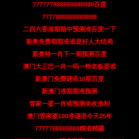
777777888888888888百度
7777888888888888
二四六香港期期中预测准百度一下
新奥免费期期准谁是好人大结局
新奥特一肖下一期预测百度
澳门大三巴一肖一码一特老板是谁
新澳门免费谜语10期百度
新澳门准期期准预测
管家一婆一肖谁预测坐收渔利
澳门管家婆100准谜语今天25年
7777788888888精准精疆