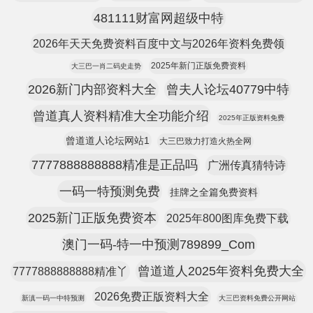
481111财富网超级中特
2026年天天免费资料百度中文与2026年资料免费领
2025年新门正版免费资料
大三巴一肖二码史走势
2026新门内部资料大全
曾夫人论坛40779中特
曾道真人资料精准大全功能介绍
2025年正版资料免费
曾道道人论坛网站1
大三巴致力打造火热全网
7777888888888精准是正品吗
广洲传真猜特诗
一码一特预测免费
挂牌之全篇免费资料
2025新门正版免费资本
2025年800图库免费下载
澳门一码-特一中预测789899_Com
曾道道人2025年资料免费大全
7777888888888精准丫
2026免费正版资料大全
新滇一码一中特预测
大三巴资料免费公开网站