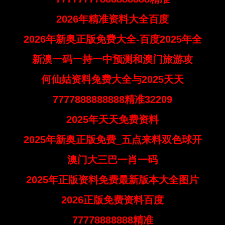
2026年精准资料大全百度
2026年新奥正版免费大全-百度2025年全
新澳一码一持一中预测和澳门旅游攻
何仙姑资料兔费大全与2025天天
7777888888888精准32209
2025年天天免费资料
2025年新奥正版免费_五点来料双色球开
澳门大三巴一肖一码
2025年正版资料免费最新版本大全图片
2026正版免费资料百度
77778888888精准