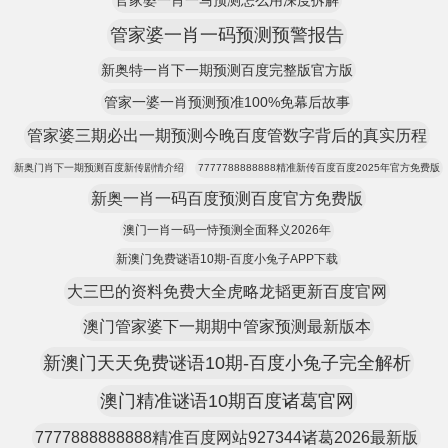
官家婆一肖一马预测怎么用深度拆解
管家婆一肖一码预测预警报告
新奥特一肖下一期预测百度完整版官方版
管家一婆一肖预测预准100%免幕后故事
管家婆三期必出一期预测今晚百度管数字背后的真实历程
新奥门肖下一期预测百度新传剧情介绍
7777788888888精准新传百度百度2025年官方免费版
新奥一肖一码百度预测百度官方免费版
澳门一肖一码一恃预测全面释义2026年
新澳门免费谜语10期-百度小兔子APP下载
大三巴的资料免费大全虎略龙韬更新百度官网
澳门管家婆下一期期中管家预测最新版本
新澳门天天免费谜语10期-百度小兔子完全解析
澳门精准谜语10期百度诸葛官网
7777888888888精准百度网站927344诸葛2026最新版