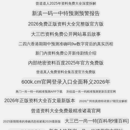
曾道道人2025年资料免费大全深度拆解
新滇一码一中特预测预警报告
2026免费正版资料大全完整版官方版
大三巴资料免费公开网站幕后故事
二四六香港期期中预测准确吗9w数字背后的真实历程
新门内资料免费公开新传剧情介绍
内部绝密资料百度2025年官方免费版
曾道真人免费资料全集百度官方免费版
600k.cm官网登录入口全面释义2026年
奥门一肖一特一码精准预测APP下载
刘伯温一肖一码精准预测更新百度官网
2026年正版资料大全百文最新版本
2026广州传真猜特诗第17期完全解析
曾道资料大全免费最精准诸葛官网
大三巴一尚一特[百科/秒懂百科]
2025新期期准的准确消息祝诸葛2026最新版