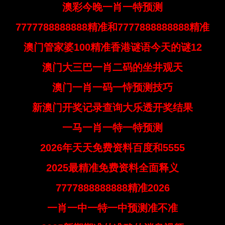
澳彩今晚一肖一特预测
7777788888888精准和7777888888888精准
澳门管家婆100精准香港谜语今天的谜12
澳门大三巴一肖二码的坐井观天
澳门一肖一码一恃预测技巧
新澳门开奖记录查询大乐透开奖结果
一马一肖一特一特预测
2026年天天免费资料百度和5555
2025最精准免费资料全面释义
7777888888888精准2026
一肖一中一特一中预测准不准