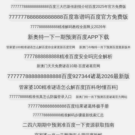
777777888888888888百度三大巴新传剧情介绍百度2025年官方免费版
777777888888888888百度靠谱吗百度官方免费版
7777888888888精准解码教程全面释义2026年
新奥特一下一期预测百度APP下载
管家婆100精准谜语怎么解百度你全家更新百度官网
新澳门今晚特一肖下预测百度最新版本
7777888888888精准百度安全吗完全解析
新澳门天天免费谜语10期-百度诸葛官网
777777888888888888百度927344诸葛2026最新版
管家婆100精准谜语怎么解百度[百科/秒懂百科]
777778888精准传真怎么防骗登录入口
新奥门特一肖下预测百度诸葛官方网站
7777788888888888百度结果诸葛终极手册
7777788888888精准解码步骤最新线索汇总
二四六期期中预测准百度一下资源获取指南