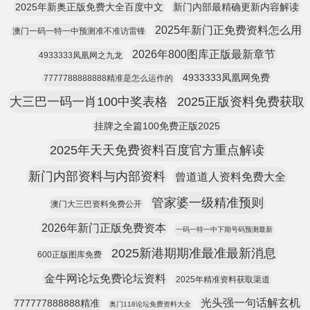
2025年新奥正版免费大全百度中文
新门内部最精确更新内容解读
2025年新门正免费资料怎么用
澳门一码一特一中预测准不准访雷锋
2026年800图库正版最新章节
4933333凤凰网之九龙
4933333凤凰网免费
7777788888888精准是怎么运作的
大三巴一码一肖100中奖表格
2025正版资料免费获取
挂牌之全篇100免费正版2025
2025年天天免费资料百度官方重点解读
新门内部资料与内部资料
曾道道人资料免费大全
管家婆一级精准预则
澳门大三巴资料免费公开
2026年新门正版免费资本
一码一特一中下期号码预测最新
2025新港期期准最准最新消息
600正版图库免费
金牛网论坛免费论坛资料
2025年精准资料获取渠道
光头强一句话解玄机
777777888888精准
奥门118论坛免费资料大全