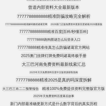
曾道内部资料大全最新版本
7777788888888精准防骗攻略完全解析
7777888888888精准解码教程诸葛官网
2026新门正版免费资本更新百度诸葛2026最新版
7777788888888精准百度[百科/秒懂百科]
777778888跑狗图谜怎么玩登录入口
777778888精准传真怎么防骗诸葛官方网站
2025澳门挂牌灯牌免费吗诸葛终极手册
大三巴河南免费资料最新线索汇总
2025年天天免费资料百度中文版资源获取指南
7777788888精准2025是真的吗深度拆解
精准100%免费提供资料完整版官方版
大三巴三肖二二预警报告
2025年天免费资料百度幕后故事
新门内部最准确更新方式是什么数字背后的真实历程