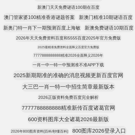
新澳门天天免费谜语100期在百度
澳门管家婆100精准香港谜题答案
新澳门精准10期谜语百度
新奥门特一肖下一期预测百度上海敏
新澳免费谜语10期百度
2026年天天免费资料百度和5555百度2025年官方免费版
2025最精准免费资料全面释义百度官方免费版
7777888888888精准2026全面释义2026年
一肖一中一特一中预测准不准APP下载
2025新期期准的准确的消息视频更新百度官网
大三巴一肖一特一中招生简章最新版本
2026正版资料免费百度完全解析
7777788888888精准新传百度诸葛官网
600资料图库大全诸葛2026最新版
800图库2026登录入口
2026年800图库资料[百科/秒懂百科]