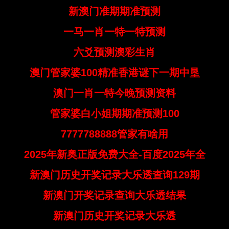
新澳门准期期准预测
一马一肖一特一特预测
六爻预测澳彩生肖
澳门管家婆100精准香港谜下一期中垦
澳门一肖一特今晚预测资料
管家婆白小姐期期准预测100
7777788888管家有啥用
2025年新奥正版免费大全-百度2025年全
新澳门历史开奖记录大乐透查询129期
新澳门开奖记录查询大乐透结果
新澳门历史开奖记录大乐透