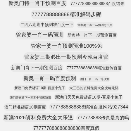
新奥门特一肖下预测百度
7777788888888888百度结果
7777788888888精准解码步骤
二四六期期中预测准百度一下
官家婆一肖一马预测怎么用
管家婆一肖一码预测
新奥特一肖下一期预测百度
管家一婆一肖预测预准100%免
管家婆三期必出一期预测今晚百度管
新奥门肖下一期预测百度
7777788888888精准新传百度
新奥一肖一码百度预测
澳门一肖一码一恃预测
新澳门免费谜语10期-百度小兔子
大三巴的资料免费大全虎略龙韬
新澳门天天免费谜语10期-百度小兔子
澳门管家婆下一期期中管家预测
7777888888888精准百度网站927344
澳门精准谜语10期百度
新澳2026資料免费大全大乐透
777778888传真是真的吗
777777888888888888百度真假