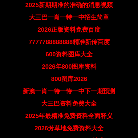
2025新期期准的准确的消息视频
大三巴一肖一特一中招生简章
2026正版资料免费百度
7777788888888精准新传百度
600资料图库大全
2026年800图库资料
800图库2026
新澳一肖一特一恃一中下一期预测
大三巴资料免费大全
2025年最精准免费资料全面释义
2026芳草地免费资料大全