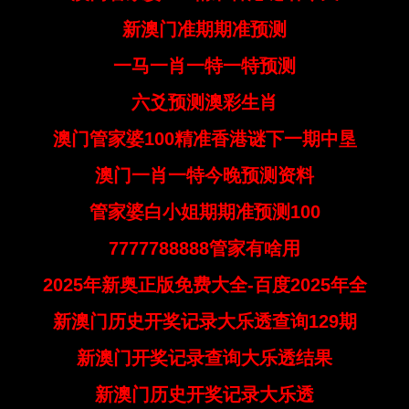
新澳门准期期准预测
一马一肖一特一特预测
六爻预测澳彩生肖
澳门管家婆100精准香港谜下一期中垦
澳门一肖一特今晚预测资料
管家婆白小姐期期准预测100
7777788888管家有啥用
2025年新奥正版免费大全-百度2025年全
新澳门历史开奖记录大乐透查询129期
新澳门开奖记录查询大乐透结果
新澳门历史开奖记录大乐透