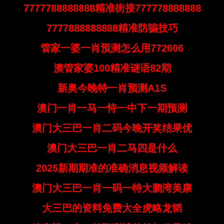
7777788888888精准街接777778888888
7777888888888精准防骗技巧
管家一婆一肖预测怎么用772606
澳管家婆100精准谜语82期
新奥今晚特一肖预测A1S
澳门一肖一马一恃一中下一期预测
澳门大三巴一肖二码今晚开奖结果优
澳门大三巴一肖二马四是什么
2025新期期准的准确消息视频解读
澳门大三巴一肖一码一特大鹏湾美康
大三巴的资料免费大全虎略龙韬