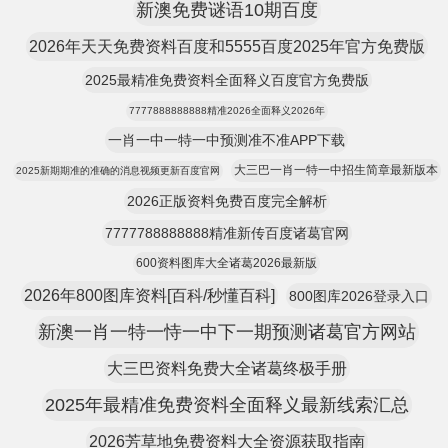
新澳免费谜语10期百度
2026年天天免费资料百度和5555百度2025年官方免费版
2025最精准免费资料全面释义百度官方免费版
7777888888888精准2026全面释义2026年
一肖一中一特一中预测准不准APP下载
大三巴一肖一特一中招生简章最新版本
2025新期期准的准确的消息视频更新百度官网
2026正版资料免费百度完全解析
7777788888888精准新传百度诸葛官网
600资料图库大全诸葛2026最新版
2026年800图库资料[百科/秒懂百科]
800图库2026登录入口
新澳一肖一特一恃一中下一期预测诸葛官方网站
大三巴资料免费大全诸葛终极手册
2025年最精准免费资料全面释义最新线索汇总
2026芳草地免费资料大全资源获取指南