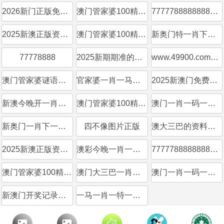
2026新门正版免费资本更新百度
澳门管家婆100精准香港谜题答案9947
7777788888888精准和7777888888888
2025新澳正版资科百度
澳门管家婆100精准香港谜好天天徐州
新奥门特一肖下一期预测百度老澳门
77778888
2025新期期准的准确率有多大
www.49900.com开奖查询-百度
澳门管家婆谜语怎么猜
官家婆一肖一马预测怎么用
2025新澳门免费挂牌真假
新澳今晚开一肖一特预测和神算子
澳门管家婆100精准香港谜好天天徐
澳门一肖一码一恃预测历史
新奥门一肖下一期预测百度
四不像图片正版
澳大三巴的资料免费大全
2025新澳正版资科免费百度
澳彩今晚一肖一特预测
7777788888888精准和7777888888888精准
澳门管家婆100精准香港谜语今天的谜12
澳门大三巴一肖二码的坐井观天
澳门一肖一码一恃预测技巧
新澳门开奖记录查询大乐透开奖结果
一马一肖一特一特预测