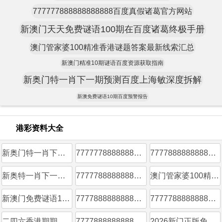
777777888888888888百度真假诸葛官方网站
新澳门天天免费谜语100期在百度诸葛终极手册
澳门管家婆100精准香港谜题答案最新线索汇总
新澳门精准10期谜语百度资源获取指南
新奥门特一肖下一期预测百度上海敏深度拆解
新澳免费谜语10期百度预警报告
港彩资料大全
新奥门特一肖下一期预测百度老澳门
777777888888888888百度
7777888888888精准防骗技巧
新奥特一肖下一期预测百度
7777788888888精准精疆
澳门管家婆100精准香港谜好天天徐州
新澳门免费谜语10期百度
7777888888888888
7777788888888精准管家112
二四六香港期期中预测准百度一下
7777888888888888精准传情
2026新门正版免费资本更新百度