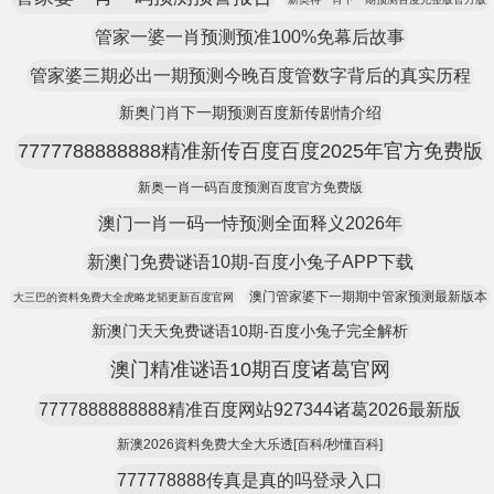
管家一婆一肖预测预准100%免幕后故事
管家婆三期必出一期预测今晚百度管数字背后的真实历程
新奥门肖下一期预测百度新传剧情介绍
7777788888888精准新传百度百度2025年官方免费版
新奥一肖一码百度预测百度官方免费版
澳门一肖一码一恃预测全面释义2026年
新澳门免费谜语10期-百度小兔子APP下载
澳门管家婆下一期期中管家预测最新版本
大三巴的资料免费大全虎略龙韬更新百度官网
新澳门天天免费谜语10期-百度小兔子完全解析
澳门精准谜语10期百度诸葛官网
7777888888888精准百度网站927344诸葛2026最新版
新澳2026資料免费大全大乐透[百科/秒懂百科]
777778888传真是真的吗登录入口