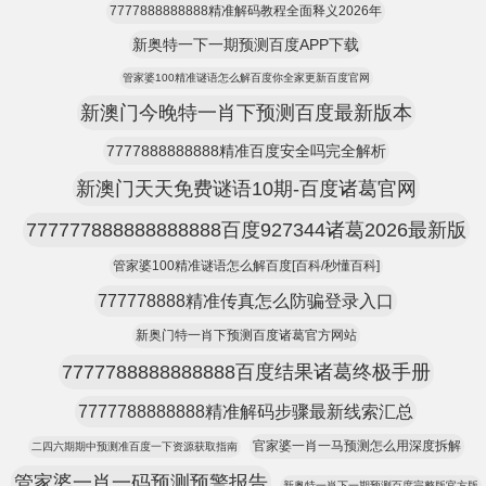
7777888888888精准解码教程全面释义2026年
新奥特一下一期预测百度APP下载
管家婆100精准谜语怎么解百度你全家更新百度官网
新澳门今晚特一肖下预测百度最新版本
7777888888888精准百度安全吗完全解析
新澳门天天免费谜语10期-百度诸葛官网
777777888888888888百度927344诸葛2026最新版
管家婆100精准谜语怎么解百度[百科/秒懂百科]
777778888精准传真怎么防骗登录入口
新奥门特一肖下预测百度诸葛官方网站
7777788888888888百度结果诸葛终极手册
7777788888888精准解码步骤最新线索汇总
官家婆一肖一马预测怎么用深度拆解
二四六期期中预测准百度一下资源获取指南
管家婆一肖一码预测预警报告
新奥特一肖下一期预测百度完整版官方版