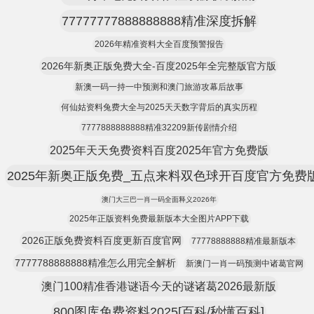
77777777888888888精准深度拆解
2026年精准资料大全百度预警报告
2026年新奥正版免费大全-百度2025年全完整版官方版
新澳一码一持一中预测和澳门旅游攻幕后故事
何仙姑资料兔费大全与2025天天数字背后的真实历程
7777888888888精准32209新传剧情介绍
2025年天天免费资料百度2025年官方免费版
2025年新奥正版免费_五点来料双色球开百度官方免费
澳门大三巴一肖一码全面释义2026年
2025年正版资料免费最新版本大全图片APP下载
2026正版免费资料百度更新百度官网
77778888888精准最新版本
7777788888888精准怎么用完全解析
新澳门一肖一码预测中诸葛官网
澳门100精准香港谜语今天的谜诸葛2026最新版
800图库免费资料2025[百科/秒懂百科]