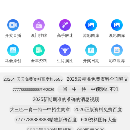
全站标签云
开奖直播
澳门挂牌
高手解迷
港彩图库
澳彩图库
马会原创
全年资料
生肖属性
开奖日期
彩料世界
2025最精准免费资料全面释义
2026年天天免费资料百度和5555
一肖一中一特一中预测准不准
7777888888888精准2026
2025新期期准的准确的消息视频
大三巴一肖一特一中招生简章
2026正版资料免费百度
7777788888888精准新传百度
600资料图库大全