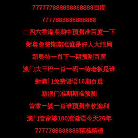
777777888888888888百度
7777888888888888
二四六香港期期中预测准百度一下
新奥免费期期准谁是好人大结局
新奥特一肖下一期预测百度
澳门大三巴一肖一码一特老板是谁
新澳门免费谜语10期百度
新澳门准期期准预测
管家一婆一肖谁预测坐收渔利
澳门管家婆100准谜语今天25年
7777788888888精准精疆